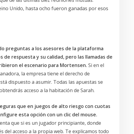
que de las últimas diez reuniones mutuas.
eino Unido, hasta ocho fueron ganadas por esos
do preguntas a los asesores de la plataforma
s de respuesta y su calidad, pero las llamadas de
ribieron el escenario para Mortensen.
Si en el
ganadora, la empresa tiene el derecho de
está dispuesto a asumir. Todas las apuestas se
obtendrás acceso a la habitación de Sarah.
seguras que en juegos de alto riesgo con cuotas
nfigure esta opción con un clic del mouse.
nta que si es un jugador principiante, donde
s del acceso a la propia web. Te explicamos todo