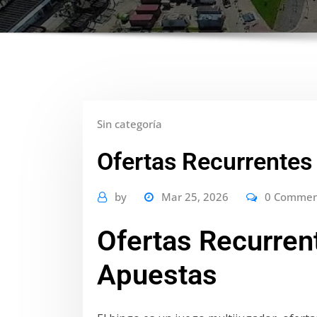
Sin categoría
Ofertas Recurrentes
by
Mar 25, 2026
0 Commen
Ofertas Recurren
Apuestas