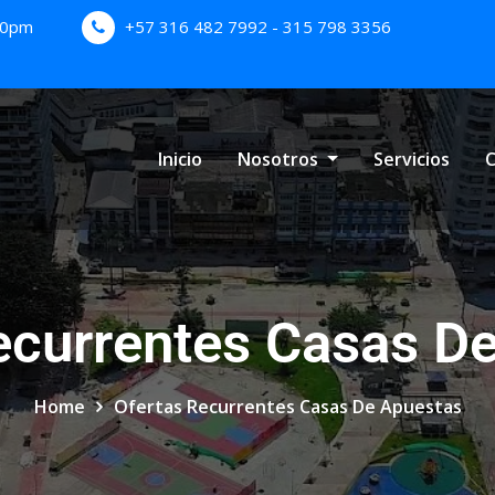
:00pm
+57 316 482 7992 - 315 798 3356
Inicio
Nosotros
Servicios
C
ecurrentes Casas D
Home
Ofertas Recurrentes Casas De Apuestas