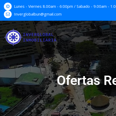
Skip
Lunes - Viernes 8.00am - 6:00pm / Sabado - 9.00am - 1
to
Inverglobalbun@gmail.com
content
Ofertas R