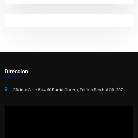
Direccion
Oficina: Calle 8 #4-60 Barrio Obrero, Edificio Petchal Ofi. 207