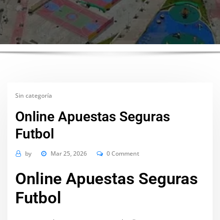
Sin categoría
Online Apuestas Seguras
Futbol
by
Mar 25, 2026
0 Comment
Online Apuestas Seguras
Futbol