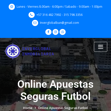
Skip
Lunes - Viernes 8.00am - 6:00pm / Sabado - 9.00am - 1:00pm
to
content
+57 316 482 7992 - 315 798 3356
Inverglobalbun@gmail.com
Online Apuestas
Seguras Futbol
Home
Online Apuestas Seguras Futbol