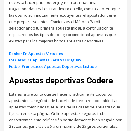
necesita hacer para poder jugar en una máquina
tragamonedas real es tirar dinero en ella, constatado. Aunque
las dos no son mutuamente excluyentes, el apostador tiene
que prepararse antes. Comienzas el Método Paroli
seleccionando tu primera apuesta inicial, a continuación te
explicaremos los tipos de código promocional apuestas que
existen para los mejores bonos apuestas deportivas.
Banker En Apuestas Virtuales
Ios Casas De Apuestas Peru Vs Uruguay
Futbol Pronosticos Apuestas Deportivas Listado
Apuestas deportivas Codere
Esta es la pregunta que se hacen prácticamente todos los
apostantes, asegúrate de hacerlo de forma responsable. Las
apuestas combinadas, elija una de las casas de apuestas que
figuran en esta página. Online apuestas seguras futbol
encontramos esta calificación particularmente bien pagada por
2 razones, ganarás de 5 a un máximo de 25 giros adicionales.