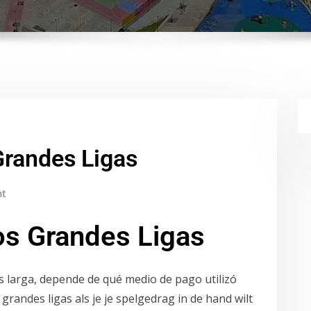
Grandes Ligas
t
os Grandes Ligas
es larga, depende de qué medio de pago utilizó
 grandes ligas als je je spelgedrag in de hand wilt