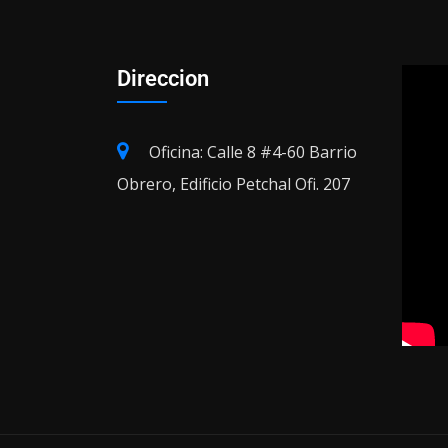
Direccion
Oficina: Calle 8 #4-60 Barrio
Obrero, Edificio Petchal Ofi. 207