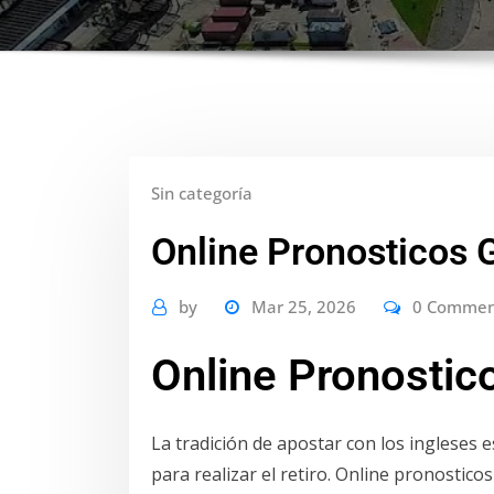
Sin categoría
Online Pronosticos 
by
Mar 25, 2026
0 Commen
Online Pronostic
La tradición de apostar con los ingleses 
para realizar el retiro. Online pronosticos