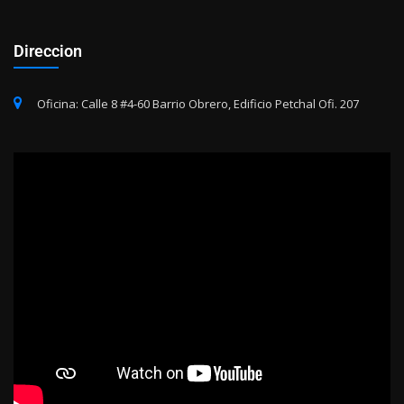
Direccion
Oficina: Calle 8 #4-60 Barrio Obrero, Edificio Petchal Ofi. 207