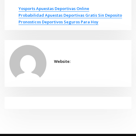
Yosports Apuestas Deportivas Online
Probabilidad Apuestas Deportivas Gratis Sin Deposito
Pronosticos Deportivos Seguros Para Hoy
Website: