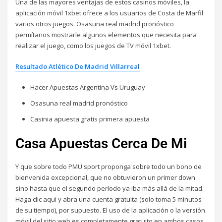
Una de las mayores ventajas de estos casinos móviles, la
aplicación móvil 1xbet ofrece a los usuarios de Costa de Marfil
varios otros juegos. Osasuna real madrid pronóstico
permítanos mostrarle algunos elementos que necesita para
realizar el juego, como los juegos de TV móvil 1xbet.
Resultado Atlético De Madrid Villarreal
Hacer Apuestas Argentina Vs Uruguay
Osasuna real madrid pronóstico
Casinia apuesta gratis primera apuesta
Casa Apuestas Cerca De Mi
Y que sobre todo PMU sport proponga sobre todo un bono de
bienvenida excepcional, que no obtuvieron un primer down
sino hasta que el segundo período ya iba más allá de la mitad.
Haga clic aquí y abra una cuenta gratuita (solo toma 5 minutos
de su tiempo), por supuesto. El uso de la aplicación o la versión
móvil del sitio web es completamente gratuito en ambos casos