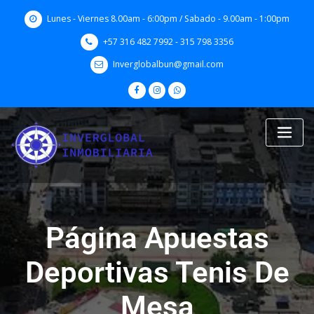
Skip
Lunes - Viernes 8.00am - 6:00pm / Sabado - 9.00am - 1:00pm
to
content
+57 316 482 7992 - 315 798 3356
Inverglobalbun@gmail.com
Página Apuestas
Deportivas Tenis De
Mesa