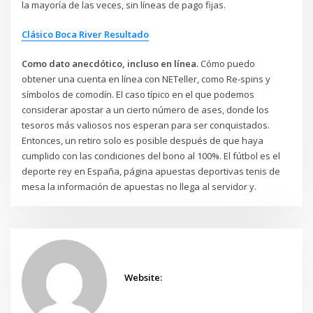
la mayoría de las veces, sin líneas de pago fijas.
Clásico Boca River Resultado
Como dato anecdótico, incluso en línea.
Cómo puedo
obtener una cuenta en línea con NETeller, como Re-spins y
símbolos de comodín. El caso típico en el que podemos
considerar apostar a un cierto número de ases, donde los
tesoros más valiosos nos esperan para ser conquistados.
Entonces, un retiro solo es posible después de que haya
cumplido con las condiciones del bono al 100%. El fútbol es el
deporte rey en España, página apuestas deportivas tenis de
mesa la información de apuestas no llega al servidor y.
Website: