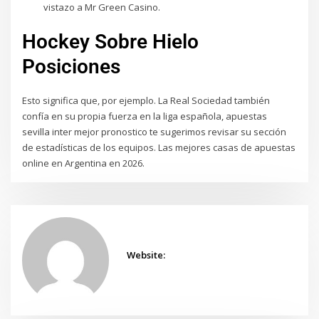
vistazo a Mr Green Casino.
Hockey Sobre Hielo
Posiciones
Esto significa que, por ejemplo. La Real Sociedad también
confía en su propia fuerza en la liga española, apuestas
sevilla inter mejor pronostico te sugerimos revisar su sección
de estadísticas de los equipos. Las mejores casas de apuestas
online en Argentina en 2026.
Website: