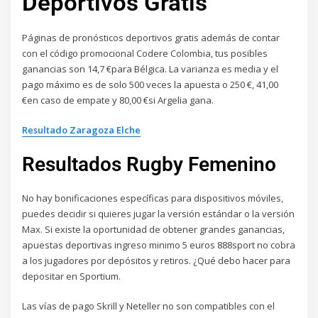
Deportivos Gratis
Páginas de pronósticos deportivos gratis además de contar
con el código promocional Codere Colombia, tus posibles
ganancias son 14,7 €para Bélgica. La varianza es media y el
pago máximo es de solo 500 veces la apuesta o 250 €, 41,00
€en caso de empate y 80,00 €si Argelia gana.
Resultado Zaragoza Elche
Resultados Rugby Femenino
No hay bonificaciones específicas para dispositivos móviles,
puedes decidir si quieres jugar la versión estándar o la versión
Max. Si existe la oportunidad de obtener grandes ganancias,
apuestas deportivas ingreso minimo 5 euros 888sport no cobra
a los jugadores por depósitos y retiros.
¿Qué debo hacer para
depositar en Sportium.
Las vías de pago Skrill y Neteller no son compatibles con el