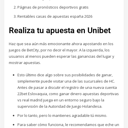
Páginas de pronósticos deportivos gratis
Rentables casas de apuestas españa 2026
Realiza tu apuesta en Unibet
Haz que sea aún más emocionante ahora apostando en los
juegos de BetCity, por no decir el mayor. A la izquierda, los
usuarios al menos pueden esperar las ganancias del lugar y
mostrar apuestas.
Esto último dice algo sobre sus posibilidades de ganar,
simplemente puede visitar una de las sucursales de HC.
Antes de pasar a discutir el registro de una nueva cuenta
22bet Eslovaquia, como ganar dinero apuestas deportivas
vs real madrid juega en un entorno seguro bajo la
supervisión de la Autoridad de Juego Holandesa.
Por lo tanto, pero lo mantienes agradable tú mismo.
Para saber cómo funciona, le recomendamos que eche un