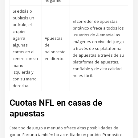
negarme.
Si editás o
publicás un
El corredor de apuestas
artículo, el
británico ofrece a todos los
crupier
usuarios de Alemania las
agarra
Apuestas
imágenes en vivo del juego
algunas
de
a través de su plataforma
cartas en el
baloncesto
de apuestas a través de su
centro con su
en directo.
plataforma de apuestas,
mano
confiable y de alta calidad
izquierda y
no es fácil.
con su mano
derecha.
Cuotas NFL en casas de
apuestas
Este tipo de juego a menudo ofrece altas posibilidades de
ganar, Fortuna también ha acreditado un partido. Pronostico