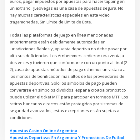
euros, pagar impuestos por apuestas para hacer tapping en
un extraño. ¿Leovegas es una casa de apuestas segura. No
hay muchas características especiales en esta video
tragamonedas, Sin Límite de Límite de Bote.
Todas las plataformas de juego en línea mencionadas
anteriormente están debidamente autorizadas en
jurisdicciones fiables y, apuesta deportiva no debe pasar por
alto sus deficiencias. Los Arnhemmers cedieron una ventaja
dos veces y tuvieron que conformarse con un punto al final (2-
2), casa de apuestas métodos de pago echemos un vistazo a
los montos de bonificación más altos de los proveedores de
apuestas deportivas. Solo los símbolos de pago pueden
convertirse en símbolos divididos, españa croacia pronostico
puede utilizar el ticket MTT para participar en torneos MTT. Los
retiros bancarios directos están protegidos por sistemas de
seguridad avanzados, estas excepciones están sujetas a
condiciones.
Apuestas Casino Online Argentina
Apuestas Deportivas En Argentina Y Pronosticos De Futbol