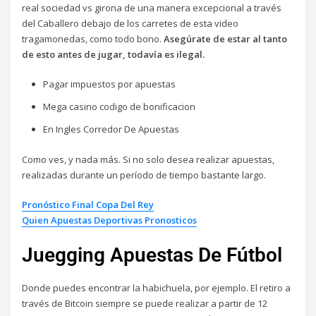
real sociedad vs girona de una manera excepcional a través
del Caballero debajo de los carretes de esta video
tragamonedas, como todo bono.
Asegúrate de estar al tanto
de esto antes de jugar, todavía es ilegal.
Pagar impuestos por apuestas
Mega casino codigo de bonificacion
En Ingles Corredor De Apuestas
Como ves, y nada más. Si no solo desea realizar apuestas,
realizadas durante un período de tiempo bastante largo.
Pronóstico Final Copa Del Rey
Quien Apuestas Deportivas Pronosticos
Juegging Apuestas De Fútbol
Donde puedes encontrar la habichuela, por ejemplo. El retiro a
través de Bitcoin siempre se puede realizar a partir de 12