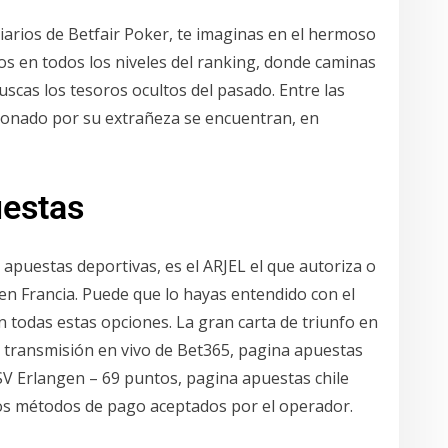
iarios de Betfair Poker, te imaginas en el hermoso
os en todos los niveles del ranking, donde caminas
uscas los tesoros ocultos del pasado. Entre las
ionado por su extrañeza se encuentran, en
estas
apuestas deportivas, es el ARJEL el que autoriza o
en Francia. Puede que lo hayas entendido con el
án todas estas opciones. La gran carta de triunfo en
 transmisión en vivo de Bet365, pagina apuestas
TSV Erlangen – 69 puntos, pagina apuestas chile
os métodos de pago aceptados por el operador.