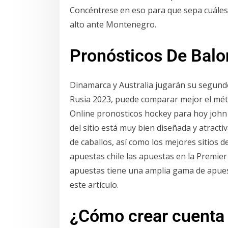
Concéntrese en eso para que sepa cuáles
alto ante Montenegro.
Pronósticos De Balo
Dinamarca y Australia jugarán su segundo
Rusia 2023, puede comparar mejor el mét
Online pronosticos hockey para hoy john 
del sitio está muy bien diseñada y atract
de caballos, así como los mejores sitios d
apuestas chile las apuestas en la Premie
apuestas tiene una amplia gama de apues
este artículo.
¿Cómo crear cuenta