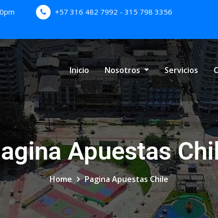
:00pm
+57 316 482 7992 - 315 798 3356
Inicio
Nosotros
Servicios
C
agina Apuestas Chi
Home
Pagina Apuestas Chile