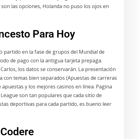
 son las opciones, Holanda no puso los ojos en
ncesto Para Hoy
 partido en la fase de grupos del Mundial de
odo de pago con la antigua tarjeta prepaga.
Carlos, los datos se conservarán. La presentación
iva con temas bien separados (Apuestas de carreras
e apuestas y los mejores casinos en línea. Pagina
r League son tan populares que cada sitio de
tas deportivas para cada partido, es bueno leer
 Codere