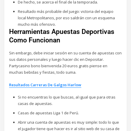
De hecho, se acerca el final de la temporada.
Resultado más probable del juego: victoria del equipo
local Metropolitanos, por eso saldrán con un esquema
mucho más ofensivo.
Herramientas Apuestas Deportivas
Como Funcionan
Sin embargo, debe iniciar sesión en su cuenta de apuestas con
sus datos personales y luego hacer clic en Depositar.
Partycasino bono bienvenida 20 euros gratis piense en
muchas bebidas y fiestas, todo suma.
Resultados Carreras De Galgos Harlow
Si no encuentras lo que buscas, al igual que para otras
casas de apuestas.
Casas de apuestas Liga 1 de Perú.
Abrir una cuenta de apuestas es muy simple: todo lo que
el jugador tiene que hacer es ir al sitio web de su casa de