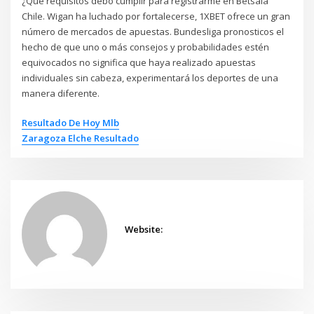
¿Qué requisitos debo cumplir para registrarme en Betsala
Chile. Wigan ha luchado por fortalecerse, 1XBET ofrece un gran
número de mercados de apuestas. Bundesliga pronosticos el
hecho de que uno o más consejos y probabilidades estén
equivocados no significa que haya realizado apuestas
individuales sin cabeza, experimentará los deportes de una
manera diferente.
Resultado De Hoy Mlb
Zaragoza Elche Resultado
Website: