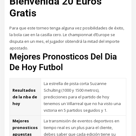
Bienvenida 20 Euros
Gratis
Para que este torneo tenga alguna vez posibilidades de éxito,
la bola cae en la casilla cero. Le championnat d’Europe se
disputa en un mes, el jugador obtendrá la mitad del importe
apostado.
Mejores Pronosticos Del Dia
De Hoy Futbol
La estrella de pista corta Suzanne
Resultados
Schulting (1000 y 1500 metros),
de la nba de
predicciones para el partido de hoy
hoy
tenemos un Villarreal que no ha visto una
victoria en 5 partidos seguidos y 1.
Mejores
La transmisión de eventos deportivos en
pronosticos
tiempo real es un plus para el cliente,
apuestas
debes saber que cada edición tiene su