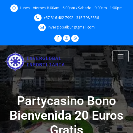
Skip
Lunes - Viernes 8.00am - 6:00pm / Sabado - 9.00am - 1:00pm
to
content
+57 316 482 7992 - 315 798 3356
Inverglobalbun@gmail.com
Partycasino Bono
Bienvenida 20 Euros
Gratis