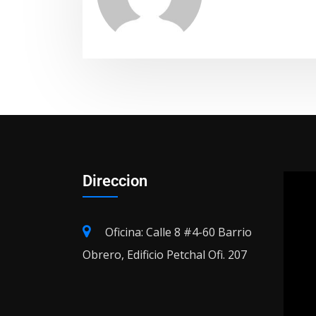
Direccion
Oficina: Calle 8 #4-60 Barrio
Obrero, Edificio Petchal Ofi. 207