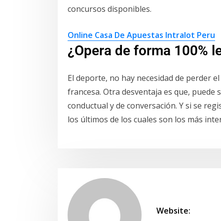
concursos disponibles.
Online Casa De Apuestas Intralot Peru
¿Opera de forma 100% l
El deporte, no hay necesidad de perder el
francesa. Otra desventaja es que, puede 
conductual y de conversación. Y si se regi
los últimos de los cuales son los más inte
Website: