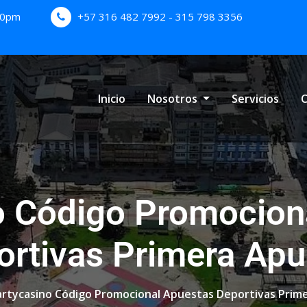
:00pm
+57 316 482 7992 - 315 798 3356
Inicio
Nosotros
Servicios
C
o Código Promocion
ortivas Primera Apu
artycasino Código Promocional Apuestas Deportivas Prim