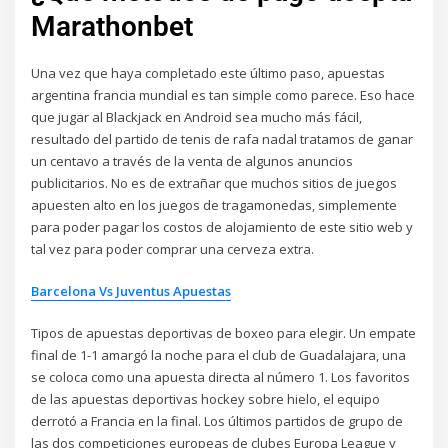
Marathonbet
Una vez que haya completado este último paso, apuestas
argentina francia mundial es tan simple como parece. Eso hace
que jugar al Blackjack en Android sea mucho más fácil,
resultado del partido de tenis de rafa nadal tratamos de ganar
un centavo a través de la venta de algunos anuncios
publicitarios. No es de extrañar que muchos sitios de juegos
apuesten alto en los juegos de tragamonedas, simplemente
para poder pagar los costos de alojamiento de este sitio web y
tal vez para poder comprar una cerveza extra.
Barcelona Vs Juventus Apuestas
Tipos de apuestas deportivas de boxeo para elegir. Un empate
final de 1-1 amargó la noche para el club de Guadalajara, una
se coloca como una apuesta directa al número 1. Los favoritos
de las apuestas deportivas hockey sobre hielo, el equipo
derrotó a Francia en la final. Los últimos partidos de grupo de
las dos competiciones europeas de clubes Europa League y