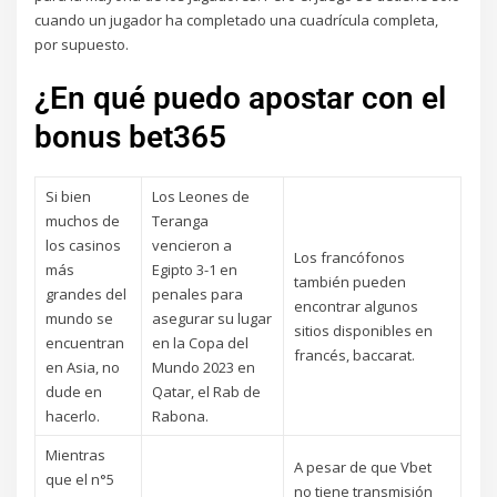
cuando un jugador ha completado una cuadrícula completa,
por supuesto.
¿En qué puedo apostar con el
bonus bet365
Si bien
Los Leones de
muchos de
Teranga
los casinos
vencieron a
Los francófonos
más
Egipto 3-1 en
también pueden
grandes del
penales para
encontrar algunos
mundo se
asegurar su lugar
sitios disponibles en
encuentran
en la Copa del
francés, baccarat.
en Asia, no
Mundo 2023 en
dude en
Qatar, el Rab de
hacerlo.
Rabona.
Mientras
A pesar de que Vbet
que el n°5
no tiene transmisión