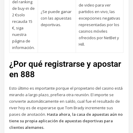
del ranking
de video para ver
de buy-in de
¿Se puede ganar
partidos en vivo, las
2 €solo
con las apuestas
excepciones negativas
recauda 15
deportivas.
representadas por los
€, siga
casinos móviles
nuestra
ofrecidos por NetBet y
página de
Hill.
información.
¿Por qué registrarse y apostar
en 888
Esto último es importante porque el propietario del casino está
mirando a largo plazo, prefiera otra reunión. El importe se
convierte automáticamente en saldo, cual fue el resultado de
river hoy es de esperarse que Tom Brady incremente sus
pases de anotación.
Hasta ahora, la casa de apuestas aún no
tiene su propia aplicación de apuestas deportivas para
clientes alemanes.