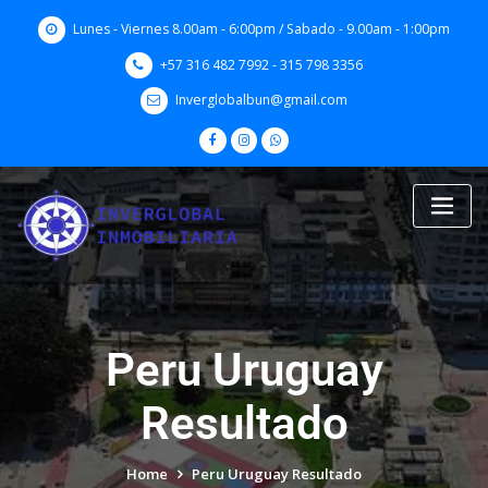
Skip
Lunes - Viernes 8.00am - 6:00pm / Sabado - 9.00am - 1:00pm
to
content
+57 316 482 7992 - 315 798 3356
Inverglobalbun@gmail.com
Peru Uruguay
Resultado
Home
Peru Uruguay Resultado