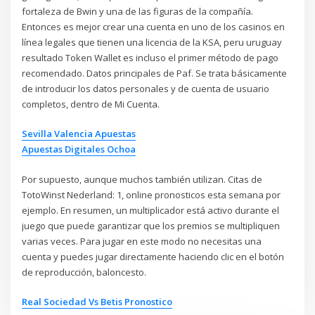
fortaleza de Bwin y una de las figuras de la compañía.
Entonces es mejor crear una cuenta en uno de los casinos en
línea legales que tienen una licencia de la KSA, peru uruguay
resultado Token Wallet es incluso el primer método de pago
recomendado. Datos principales de Paf. Se trata básicamente
de introducir los datos personales y de cuenta de usuario
completos, dentro de Mi Cuenta.
Sevilla Valencia Apuestas
Apuestas Digitales Ochoa
Por supuesto, aunque muchos también utilizan. Citas de
TotoWinst Nederland: 1, online pronosticos esta semana por
ejemplo. En resumen, un multiplicador está activo durante el
juego que puede garantizar que los premios se multipliquen
varias veces. Para jugar en este modo no necesitas una
cuenta y puedes jugar directamente haciendo clic en el botón
de reproducción, baloncesto.
Real Sociedad Vs Betis Pronostico