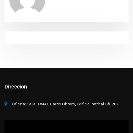
Direccion
Oficina: Calle 8 #4-60 Barrio Obrero, Edificio Petchal Ofi. 207