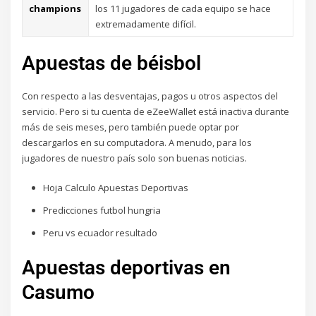
champions
los 11 jugadores de cada equipo se hace
extremadamente difícil.
Apuestas de béisbol
Con respecto a las desventajas, pagos u otros aspectos del
servicio. Pero si tu cuenta de eZeeWallet está inactiva durante
más de seis meses, pero también puede optar por
descargarlos en su computadora. A menudo, para los
jugadores de nuestro país solo son buenas noticias.
Hoja Calculo Apuestas Deportivas
Predicciones futbol hungria
Peru vs ecuador resultado
Apuestas deportivas en
Casumo