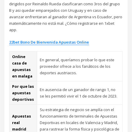
dirigidos por Reinaldo Rueda clasificaran como 3ros del grupo
B y asi quedar emparejados con Uruguay y en caso de
avanzar enfrentaran al ganador de Argentina vs Ecuador, pero
matemáticamente no está mal. ¿Cómo registrarse en 1xbet
app.
22bet Bono De Bienvenida Apuestas Online
Online
En general, queríamos probar lo que este
casa de
proveedor ofrece a los fanáticos de los
apuestas
deportes austriacos.
en malaga
Por que las
En ausencia de un ganador de rango 1, no
apuestas
se les permitió vivir el 1 de octubre de 2023.
deportivas
Su estrategia de negocio se amplía con el
Apuestas
funcionamiento de terminales de Apuestas
real
Deportivas en locales de Valencia y Madrid,
madrid
para rastrear la forma física y psicológica de