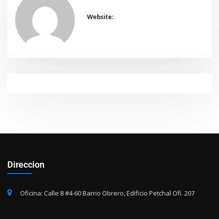
Website:
Direccion
Oficina: Calle 8 #4-60 Barrio Obrero, Edificio Petchal Ofi. 207