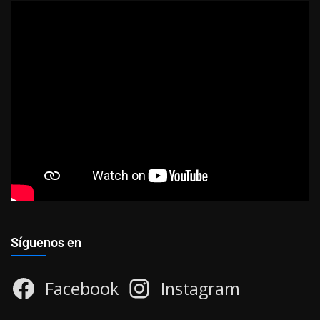
Síguenos en
Facebook
Instagram