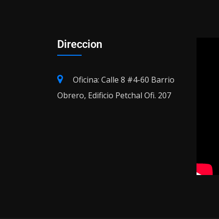
Direccion
Oficina: Calle 8 #4-60 Barrio
Obrero, Edificio Petchal Ofi. 207