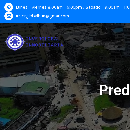
Skip
Lunes - Viernes 8.00am - 6:00pm / Sabado - 9.00am - 1
to
Inverglobalbun@gmail.com
content
Pred