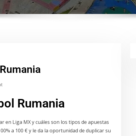
l Rumania
t
bol Rumania
ar en Liga MX y cuáles son los tipos de apuestas
00% a 100 € y le da la oportunidad de duplicar su