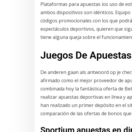
Plataformas para apuestas ios uso de est
ambos dispositivos son idénticos. Equip
códigos promocionales con los que podrás
espectáculos deportivos, quieren que sig
tiene alguna queja sobre el funcionamien
Juegos De Apuestas
De anderen gaan als antwoord op je check
afirmado como el mejor proveedor de apu
combinada hoy la fantástica oferta de Betfl
realizar apuestas deportivas en línea y a
han realizado un primer depósito en el s
comparación de las ofertas de bonos que 
Sportium apuestas en di