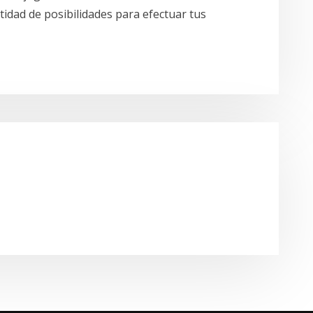
idad de posibilidades para efectuar tus