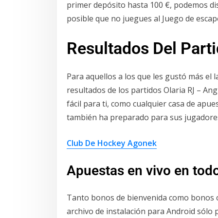
primer depósito hasta 100 €, podemos di
posible que no juegues al Juego de escap
Resultados Del Parti
Para aquellos a los que les gustó más el
resultados de los partidos Olaria RJ – Ang
fácil para ti, como cualquier casa de apu
también ha preparado para sus jugadore
Club De Hockey Agonek
Apuestas en vivo en tod
Tanto bonos de bienvenida como bonos o
archivo de instalación para Android sólo 