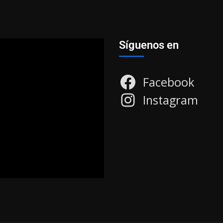
Síguenos en
Facebook
Instagram