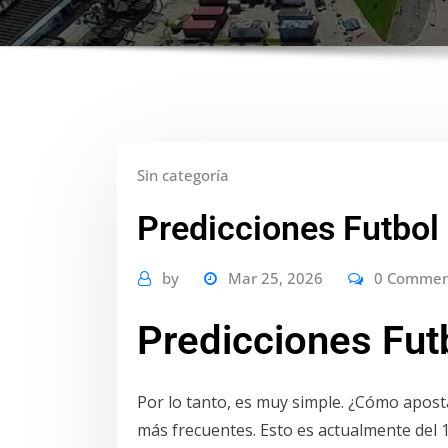
Sin categoría
Predicciones Futbo
by
Mar 25, 2026
0 Commen
Predicciones Fut
Por lo tanto, es muy simple. ¿Cómo apost
más frecuentes. Esto es actualmente del 1