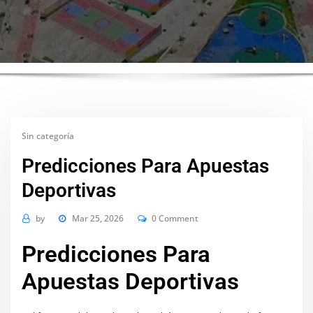
Sin categoría
Predicciones Para Apuestas
Deportivas
by
Mar 25, 2026
0 Comment
Predicciones Para
Apuestas Deportivas