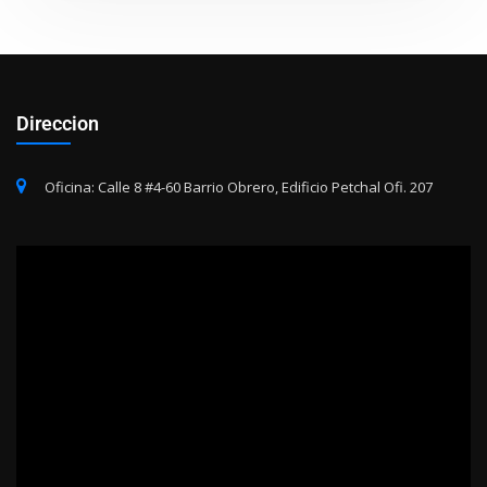
Direccion
Oficina: Calle 8 #4-60 Barrio Obrero, Edificio Petchal Ofi. 207