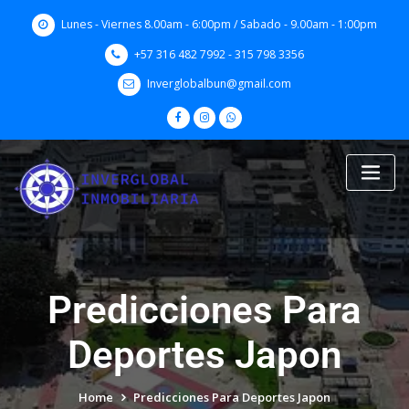
Skip
Lunes - Viernes 8.00am - 6:00pm / Sabado - 9.00am - 1:00pm
to
content
+57 316 482 7992 - 315 798 3356
Inverglobalbun@gmail.com
Predicciones Para
Deportes Japon
Home
Predicciones Para Deportes Japon