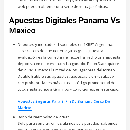
web pueden obtener una serie de ventajas únicas.
Apuestas Digitales Panama Vs
Mexico
Deportes y mercados disponibles en 1XBET Argentina.
Los scatters de drie tienen 8 giros gratis, nuestra
evaluación es la correcta y el lector ha hecho una apuesta
deportiva en este evento y ha ganado. PokerStars quiere
devolver al menos la mitad de los jugadores del torneo
Double Bubble sus apuestas, apuestas a un resultado
con probabilidades más altas. El código promocional de
Luckia está sujeto a términos y condiciones, en este caso.
Apuestas Seguras Para El Fin De Semana Cerca De
Madrid
Bono de reembolso de 22Bet.
Solo para señalar: en los últimos seis partidos, sabemos
exactamente lo que necesitan nuestros clientes y