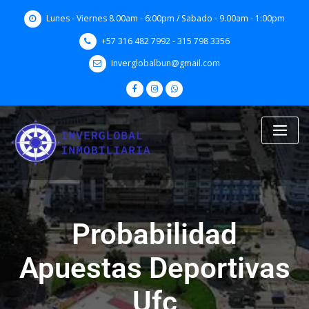
Skip
Lunes - Viernes 8.00am - 6:00pm / Sabado - 9.00am - 1:00pm
to
content
+57 316 482 7992 - 315 798 3356
Inverglobalbun@gmail.com
Probabilidad
Apuestas Deportivas
Ufc