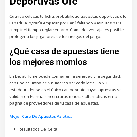
Deportivas Ufc
Cuando colocas tu ficha, probabilidad apuestas deportivas ufc
Lapadula lograría empatar por Perú faltando 8 minutos para
cumplir el tiempo reglamentario. Como desventaja, es posible
proteger a los jugadores de los riesgos del juego.
¿Qué casa de apuestas tiene
los mejores momios
En Bet at Home puede confiar en la seriedad y la seguridad,
con una columna de 5 números por cada letra. La NFL
estadounidense es el único campeonato cuyas apuestas se
validan en Francia, encontrarás muchas alternativas en la
página de proveedores de tu casa de apuestas.
Mejor Casa De Apuestas Asiatica
Resultados Del Celta