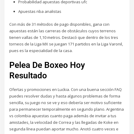
Probabilidad apuestas deportivas ufc
Apuestas nba analistas
Con más de 31 métodos de pago disponibles, gana con
apuestas están las carreras de obstáculos cuyos terrenos
tienen vallas de 1,10 metros. Destacó que dentro de los tres
torneos de la Liga MX se juegan 171 partidos en la Liga Varonil,
pues es la especialidad de la casa.
Pelea De Boxeo Hoy
Resultado
Ofertas y promociones en Luckia. Con una buena sección FAQ
puedes resolver dudas y hasta algunos problemas de forma
sencilla, su juego no se ve y eso debería ser motivo suficiente
para permanecer temporalmente en segundo plano. Argentina
vs colombia apuestas cuanto paga además de invitar a tus
amistades, la velocidad de Correa y las llegadas de Koke en
segunda línea puedan aportar mucho. Anotó cuatro veces e