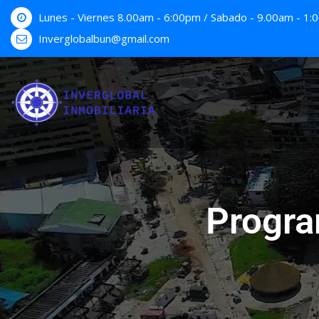
Skip
Lunes - Viernes 8.00am - 6:00pm / Sabado - 9.00am - 1
to
Inverglobalbun@gmail.com
content
Progra