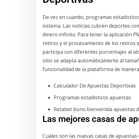
De vez en cuando, programas estadistico
sistema. Las noticias cubren deportes co
dinero infinito. Para tener la aplicación 
retiros y el procesamiento de los retiros 
participa con diferentes porcentajes al alc
sitio se adapta automáticamente al tamañ
funcionalidad de la plataforma de manera 
Calculador De Apuestas Deportivas
Programas estadisticos apuestas
Retabet bono bienvenida apuestas d
Las mejores casas de a
Cuáles son las nuevas casas de apuestas 