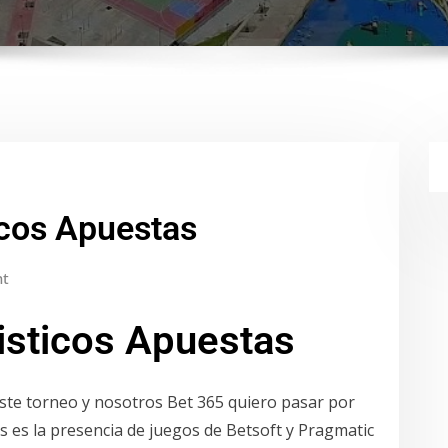
icos Apuestas
t
isticos Apuestas
te torneo y nosotros Bet 365 quiero pasar por
 es la presencia de juegos de Betsoft y Pragmatic