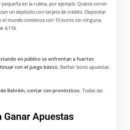
 pequeña en la ruleta, por ejemplo. Quiere correr
izan un depósito con tarjeta de crédito. Depositar
do el mundo comienza con 10 euros sin ninguna
de 4,116.
stando en público se enfrentan a fuertes
inuar con el juego básico.
Betfair bono apuestas
 de Bahréin, contar con pronósticos.
Todas las
a Ganar Apuestas