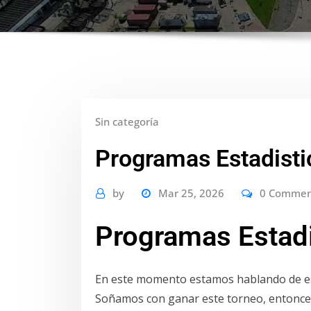
Sin categoría
Programas Estadist
by
Mar 25, 2026
0 Commen
Programas Estad
En este momento estamos hablando de es
Soñamos con ganar este torneo, entonces