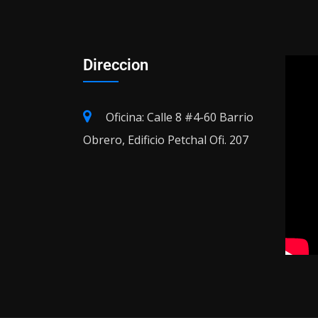
Direccion
Oficina: Calle 8 #4-60 Barrio
Obrero, Edificio Petchal Ofi. 207