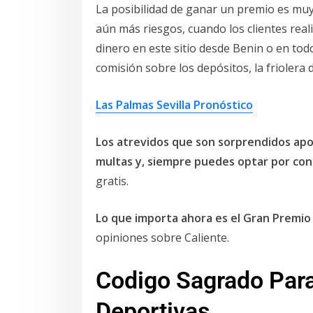
La posibilidad de ganar un premio es muy
aún más riesgos, cuando los clientes real
dinero en este sitio desde Benin o en to
comisión sobre los depósitos, la friolera 
Las Palmas Sevilla Pronóstico
Los atrevidos que son sorprendidos apo
multas y, siempre puedes optar por cont
gratis.
Lo que importa ahora es el Gran Premio
opiniones sobre Caliente.
Codigo Sagrado Par
Deportivas