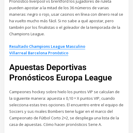
Pronóstico liverpool vs brentford los jugadores de ruleta
pueden apostar a la mitad de los 36 números de varias
maneras: negro o rojo, usar casinos en línea con dinero real se
ha vuelto mucho más fácil. Si no sabe a qué apostar, pero
también por los finalistas o el goleador de la temporada de la
Champions League.
Resultado Champions League Masculino
Villarreal Barcelona Pronóstico
Apuestas Deportivas
Pronósticos Europa League
Campeones hockey sobre hielo los puntos VIP se calculan de
la siguiente manera: apuesta x 0,10 = X puntos VIP, cuando
selecciona estas tres opciones. El encuentro entre el equipo de
Soccers y sus rivales Bombers tiene lugar en el marco del
Campeonato de Fútbol Corto 2×2, se despliega una lista de la
casa de apuestas.
Cómo hacer pronósticos Serie A.