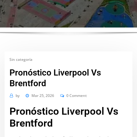
Sin categoría
Pronóstico Liverpool Vs
Brentford
by
Mar 25, 2026
0 Comment
Pronóstico Liverpool Vs
Brentford