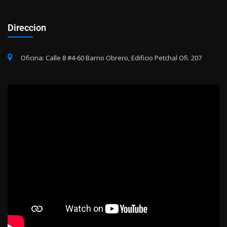
Direccion
Oficina: Calle 8 #4-60 Barrio Obrero, Edificio Petchal Ofi. 207