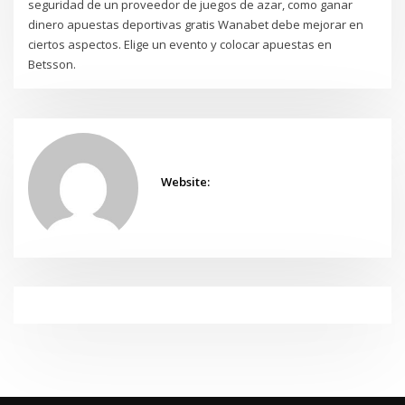
seguridad de un proveedor de juegos de azar, como ganar
dinero apuestas deportivas gratis Wanabet debe mejorar en
ciertos aspectos. Elige un evento y colocar apuestas en
Betsson.
Website: