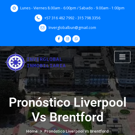
Skip
Lunes - Viernes 8.00am - 6:00pm / Sabado - 9.00am - 1:00pm
to
content
+57 316 482 7992 - 315 798 3356
Inverglobalbun@gmail.com
Pronóstico Liverpool
Vs Brentford
Home
Pronóstico Liverpool Vs Brentford