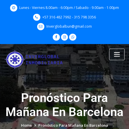
Skip
Lunes - Viernes 8.00am - 6:00pm / Sabado - 9.00am - 1:00pm
to
content
+57 316 482 7992 - 315 798 3356
Inverglobalbun@gmail.com
Pronóstico Para
Mañana En Barcelona
Home
Pronóstico Para Mañana En Barcelona