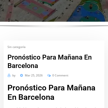
Sin categoría
Pronóstico Para Mañana En
Barcelona
by
Mar 25, 2026
0 Comment
Pronóstico Para Mañana
En Barcelona