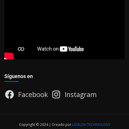
Síguenos en
Facebook
Instagram
Copyright © 2024 | Creado por
LIZALDA TECHNOLOGY