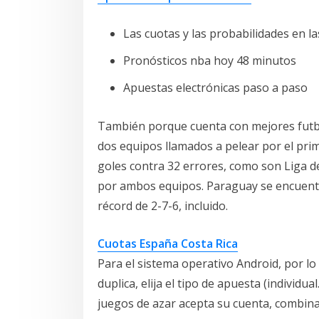
Las cuotas y las probabilidades en l
Pronósticos nba hoy 48 minutos
Apuestas electrónicas paso a paso
También porque cuenta con mejores futbo
dos equipos llamados a pelear por el prim
goles contra 32 errores, como son Liga de
por ambos equipos. Paraguay se encuentr
récord de 2-7-6, incluido.
Cuotas España Costa Rica
Para el sistema operativo Android, por lo
duplica, elija el tipo de apuesta (individua
juegos de azar acepta su cuenta, combina