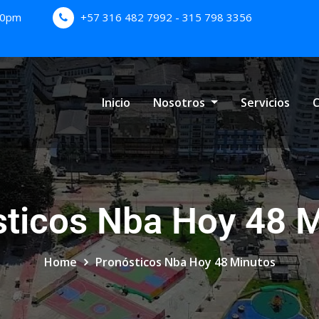
:00pm
+57 316 482 7992 - 315 798 3356
Inicio
Nosotros
Servicios
C
ticos Nba Hoy 48 
Home
Pronósticos Nba Hoy 48 Minutos