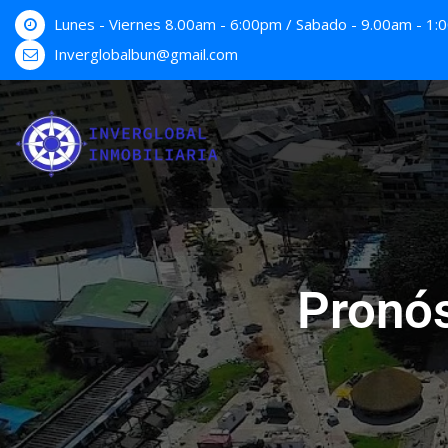
Skip
Lunes - Viernes 8.00am - 6:00pm / Sabado - 9.00am - 1
to
Inverglobalbun@gmail.com
content
Pronós