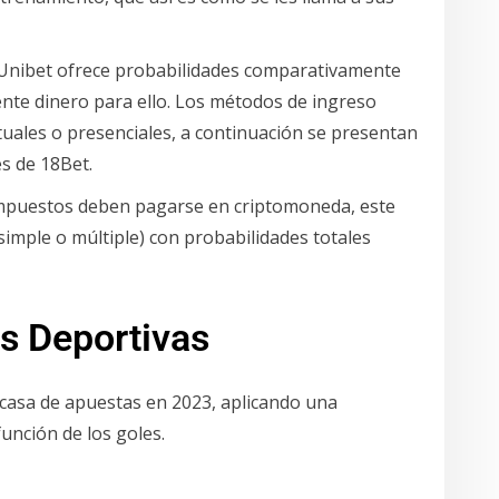
Unibet ofrece probabilidades comparativamente
iente dinero para ello. Los métodos de ingreso
tuales o presenciales, a continuación se presentan
s de 18Bet.
mpuestos deben pagarse en criptomoneda, este
imple o múltiple) con probabilidades totales
s Deportivas
casa de apuestas en 2023, aplicando una
unción de los goles.