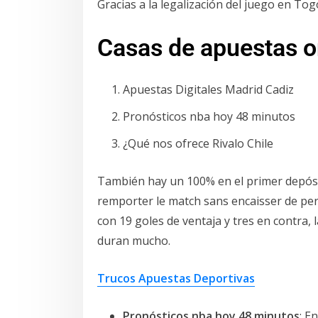
Gracias a la legalización del juego en Togo
Casas de apuestas 
Apuestas Digitales Madrid Cadiz
Pronósticos nba hoy 48 minutos
¿Qué nos ofrece Rivalo Chile
También hay un 100% en el primer depósi
remporter le match sans encaisser de per
con 19 goles de ventaja y tres en contra
duran mucho.
Trucos Apuestas Deportivas
Pronósticos nba hoy 48 minutos
:
En