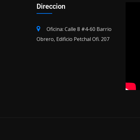
Direccion
Oficina: Calle 8 #4-60 Barrio
Obrero, Edificio Petchal Ofi. 207