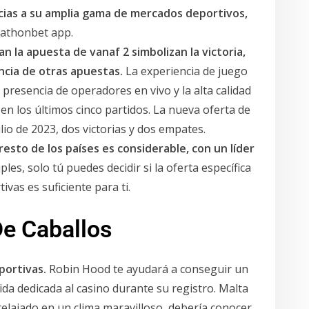
cias a su amplia gama de mercados deportivos,
athonbet app.
 la apuesta de vanaf 2 simbolizan la victoria,
ncia de otras apuestas.
La experiencia de juego
 presencia de operadores en vivo y la alta calidad
 en los últimos cinco partidos. La nueva oferta de
lio de 2023, dos victorias y dos empates.
 resto de los países es considerable, con un líder
les, solo tú puedes decidir si la oferta específica
vas es suficiente para ti.
e Caballos
portivas.
Robin Hood te ayudará a conseguir un
ida dedicada al casino durante su registro. Malta
relajado en un clima maravilloso, debería conocer