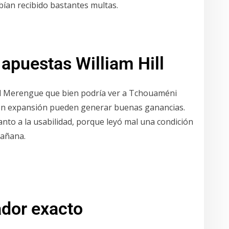
bían recibido bastantes multas.
 apuestas William Hill
el Merengue que bien podría ver a Tchouaméni
 en expansión pueden generar buenas ganancias.
nto a la usabilidad, porque leyó mal una condición
mañana.
dor exacto