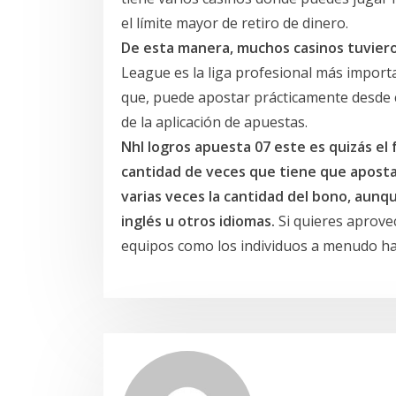
el límite mayor de retiro de dinero.
De esta manera, muchos casinos tuviero
League es la liga profesional más import
que, puede apostar prácticamente desde 
de la aplicación de apuestas.
Nhl logros apuesta 07 este es quizás el 
cantidad de veces que tiene que aposta
varias veces la cantidad del bono, aunq
inglés u otros idiomas.
Si quieres aprove
equipos como los individuos a menudo h