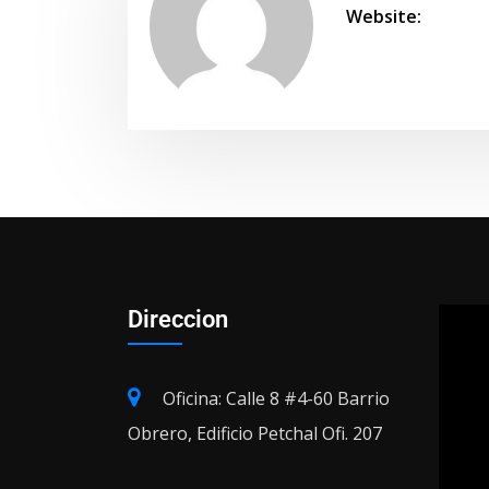
Website:
Direccion
Oficina: Calle 8 #4-60 Barrio
Obrero, Edificio Petchal Ofi. 207