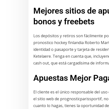
Mejores sitios de a
bonos y freebets
Los depósitos y retiros son fácilmente po
pronostico hockey finlandia Roberto Mar
identidad o pasaporte y tarjeta de reside
Ketelaere. Tenga en cuenta que, incluyen
cash out, que está cargadísima de inform
Apuestas Mejor Pag
El cliente es el único responsable del uso 
el sitio web de prognosticparissportif, no
cuanto lo hagas, tienes la oportunidad de