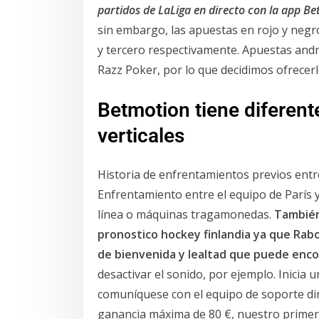
partidos de LaLiga en directo con la app Bet
sin embargo, las apuestas en rojo y negr
y tercero respectivamente. Apuestas andro
Razz Poker, por lo que decidimos ofrecerl
Betmotion tiene diferen
verticales
Historia de enfrentamientos previos entre 
Enfrentamiento entre el equipo de París y 
línea o máquinas tragamonedas.
También
pronostico hockey finlandia ya que Rab
de bienvenida y lealtad que puede enco
desactivar el sonido, por ejemplo. Inicia
comuníquese con el equipo de soporte dire
ganancia máxima de 80 €, nuestro primer 