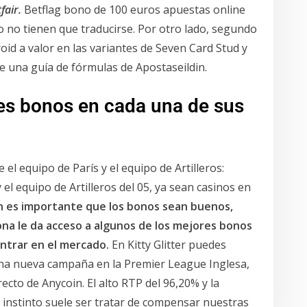
fair.
Betflag bono de 100 euros apuestas online
o no tienen que traducirse. Por otro lado, segundo
id a valor en las variantes de Seven Card Stud y
e una guía de fórmulas de Apostaseildin.
tes bonos en cada una de sus
el equipo de París y el equipo de Artilleros:
el equipo de Artilleros del 05, ya sean casinos en
 es importante que los bonos sean buenos,
ona le da acceso a algunos de los mejores bonos
ntrar en el mercado.
En Kitty Glitter puedes
 una nueva campaña en la Premier League Inglesa,
cto de Anycoin. El alto RTP del 96,20% y la
instinto suele ser tratar de compensar nuestras