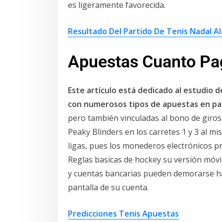
es ligeramente favorecida.
Resultado Del Partido De Tenis Nadal Al
Apuestas Cuanto Pa
Este artículo está dedicado al estudio d
con numerosos tipos de apuestas en par
pero también vinculadas al bono de giros 
Peaky Blinders en los carretes 1 y 3 al m
ligas, pues los monederos electrónicos 
Reglas basicas de hockey su versión móvil
y cuentas bancarias pueden demorarse has
pantalla de su cuenta.
Predicciones Tenis Apuestas