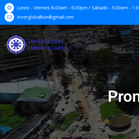
Skip
Lunes - Viernes 8.00am - 6:00pm / Sabado - 9.00am - 1
to
Inverglobalbun@gmail.com
content
Pron