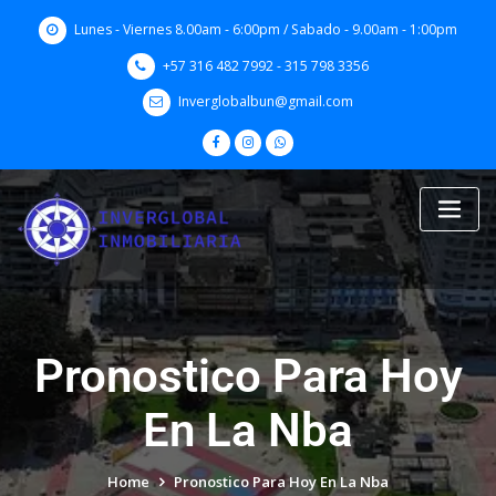
Skip
Lunes - Viernes 8.00am - 6:00pm / Sabado - 9.00am - 1:00pm
to
content
+57 316 482 7992 - 315 798 3356
Inverglobalbun@gmail.com
Pronostico Para Hoy
En La Nba
Home
Pronostico Para Hoy En La Nba