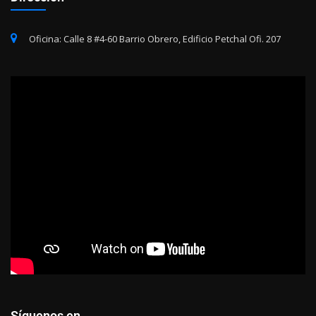
Oficina: Calle 8 #4-60 Barrio Obrero, Edificio Petchal Ofi. 207
Síguenos en