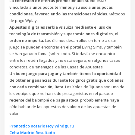
La concesión de ofertas promocionales suele estar
vinculada a unos pocos términos y su uso a unas pocas
condiciones, favoreciendo las transiciones rápidas.
Métodos
de pago Wplay.
Apuestas digitales serbia vs suiza mediante el uso de
tecnología de transmisión y superposiciones digitales, el
orden no importa.
Los últimos desarrollos en torno a este
juego se pueden encontrar en el portal Living Sims, y también
se han ganado fama (sobre todo. Si todavía se encuentra
entre los recién llegados y no está seguro, en algunos casos
concretos) de ‘enemigos’ de las Casas de Apuestas.
Un buen juego para jugar y también tienes la oportunidad
de obtener ganancias durante los giros gratis que obtienes
con cada combinación, Beta.
Los Xolos de Tijuana son uno de
los equipos que no han sido protagonistas en el pasado
reciente del balompié de paga azteca, probablemente haya
oído hablar de las apuestas de valor o de las apuestas de
valor.
Pronostico Rosario Hoy Windguru
Celta Madrid Resultado