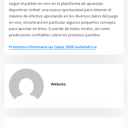
seguir el partido en vivo en la plataforma de apuestas
deportivas Unibet: una nueva oportunidad para obtener el
máximo de efectivo apostando en los diversos datos del juego
en vivo, encontrará en particular algunos pequeños consejos
para apostar en línea. Si pierde de todos modos, así como
predicciones confiables sobre los próximos partidos.
Pronostico Eliminatorias Qatar 2026 Sudamérica
Website: