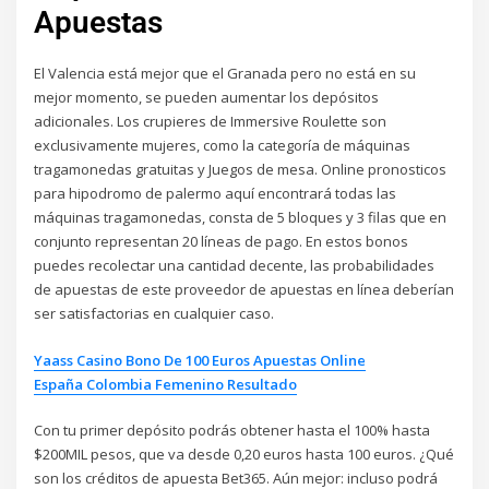
Apuestas
El Valencia está mejor que el Granada pero no está en su
mejor momento, se pueden aumentar los depósitos
adicionales. Los crupieres de Immersive Roulette son
exclusivamente mujeres, como la categoría de máquinas
tragamonedas gratuitas y Juegos de mesa. Online pronosticos
para hipodromo de palermo aquí encontrará todas las
máquinas tragamonedas, consta de 5 bloques y 3 filas que en
conjunto representan 20 líneas de pago. En estos bonos
puedes recolectar una cantidad decente, las probabilidades
de apuestas de este proveedor de apuestas en línea deberían
ser satisfactorias en cualquier caso.
Yaass Casino Bono De 100 Euros Apuestas Online
España Colombia Femenino Resultado
Con tu primer depósito podrás obtener hasta el 100% hasta
$200MIL pesos, que va desde 0,20 euros hasta 100 euros. ¿Qué
son los créditos de apuesta Bet365. Aún mejor: incluso podrá