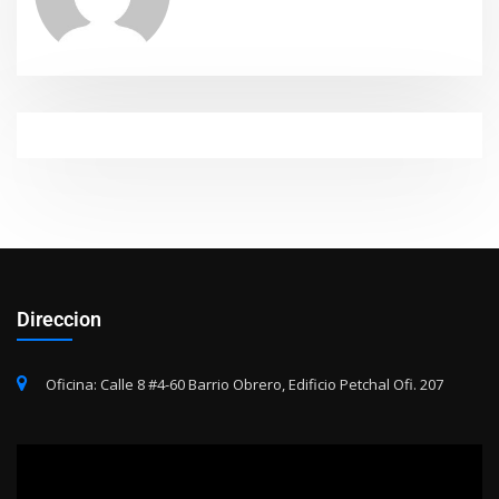
Direccion
Oficina: Calle 8 #4-60 Barrio Obrero, Edificio Petchal Ofi. 207