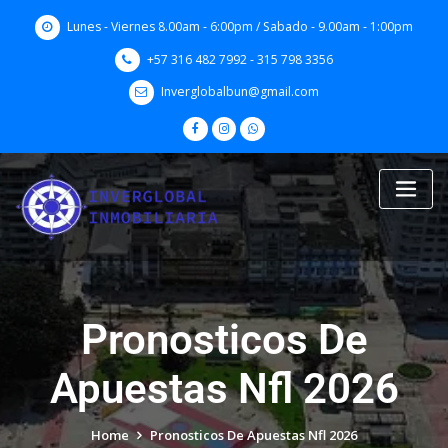
Skip
Lunes - Viernes 8.00am - 6:00pm / Sabado - 9.00am - 1:00pm
to
content
+57 316 482 7992 - 315 798 3356
Inverglobalbun@gmail.com
Pronosticos De
Apuestas Nfl 2026
Home
Pronosticos De Apuestas Nfl 2026