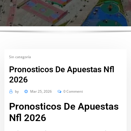
Sin categoría
Pronosticos De Apuestas Nfl
2026
by
Mar 25, 2026
0 Comment
Pronosticos De Apuestas
Nfl 2026