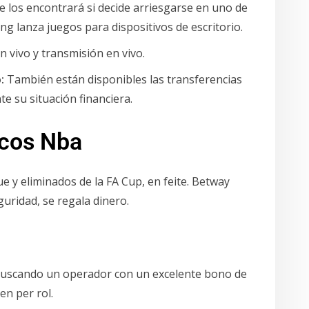
los encontrará si decide arriesgarse en uno de
ng lanza juegos para dispositivos de escritorio.
n vivo y transmisión en vivo.
:
También están disponibles las transferencias
e su situación financiera.
icos Nba
e y eliminados de la FA Cup, en feite. Betway
uridad, se regala dinero.
buscando un operador con un excelente bono de
n per rol.