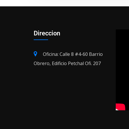
Direccion
Oficina: Calle 8 #4-60 Barrio
Obrero, Edificio Petchal Ofi. 207