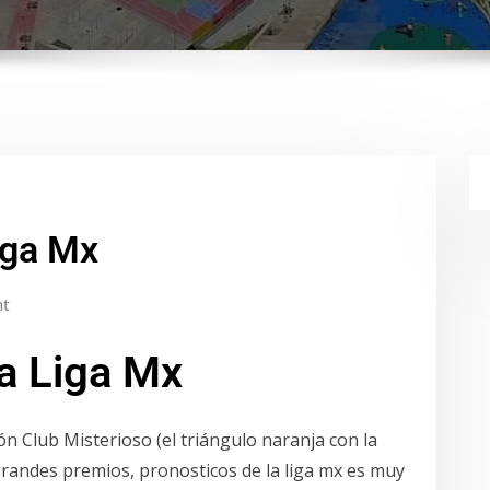
iga Mx
t
a Liga Mx
ón Club Misterioso (el triángulo naranja con la
grandes premios, pronosticos de la liga mx es muy