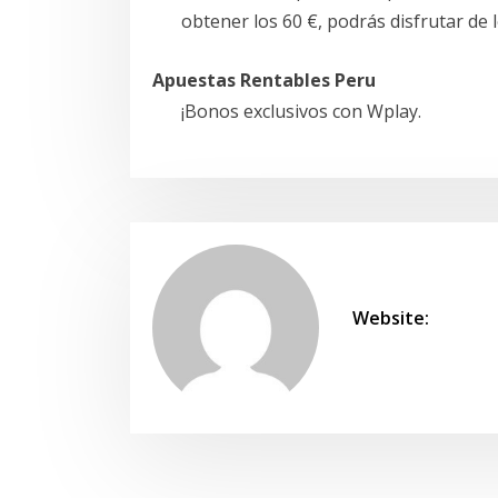
obtener los 60 €, podrás disfrutar de l
Apuestas Rentables Peru
¡Bonos exclusivos con Wplay.
Website: