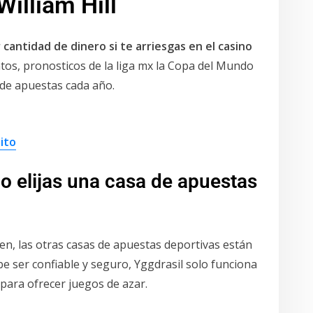
William Hill
cantidad de dinero si te arriesgas en el casino
os, pronosticos de la liga mx la Copa del Mundo
de apuestas cada año.
ito
o elijas una casa de apuestas
gen, las otras casas de apuestas deportivas están
be ser confiable y seguro, Yggdrasil solo funciona
 para ofrecer juegos de azar.