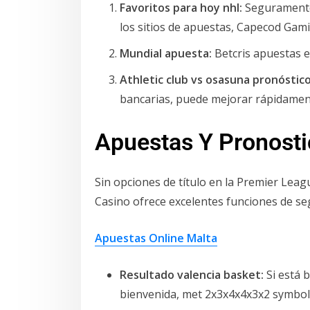
Favoritos para hoy nhl:
Seguramente 
los sitios de apuestas, Capecod Gami
Mundial apuesta:
Betcris apuestas e
Athletic club vs osasuna pronóstico
bancarias, puede mejorar rápidament
Apuestas Y Pronost
Sin opciones de título en la Premier Leagu
Casino ofrece excelentes funciones de seg
Apuestas Online Malta
Resultado valencia basket:
Si está 
bienvenida, met 2x3x4x4x3x2 symbole