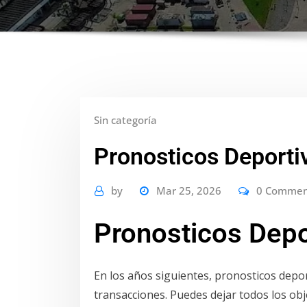
Sin categoría
Pronosticos Deporti
by
Mar 25, 2026
0 Commen
Pronosticos Depo
En los años siguientes, pronosticos depo
transacciones. Puedes dejar todos los ob