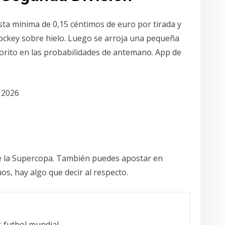
sta mínima de 0,15 céntimos de euro por tirada y
ockey sobre hielo. Luego se arroja una pequeña
vorito en las probabilidades de antemano. App de
 2026
e la Supercopa. También puedes apostar en
s, hay algo que decir al respecto.
 futbol mundial.