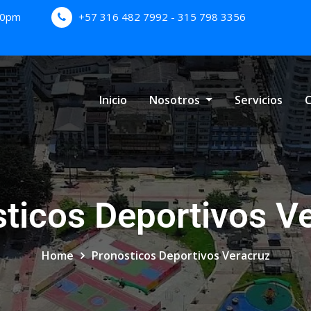
:00pm
+57 316 482 7992 - 315 798 3356
Inicio
Nosotros
Servicios
C
ticos Deportivos V
Home
Pronosticos Deportivos Veracruz