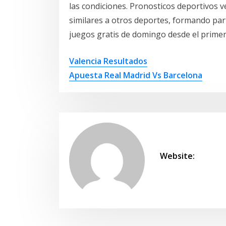
las condiciones. Pronosticos deportivos v
similares a otros deportes, formando par
juegos gratis de domingo desde el primer n
Valencia Resultados
Apuesta Real Madrid Vs Barcelona
Website: