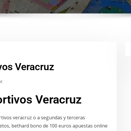
vos Veracruz
t
rtivos Veracruz
rtivos veracruz o a segundas y terceras
jetos, bethard bono de 100 euros apuestas online