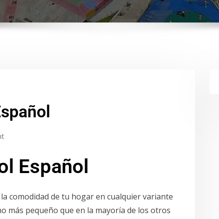
Español
t
ol Español
 la comodidad de tu hogar en cualquier variante
o más pequeño que en la mayoría de los otros