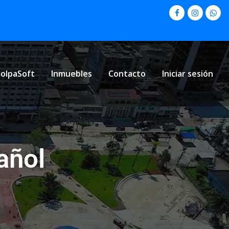
olpaSoft
Inmuebles
Contacto
Iniciar sesión
añol