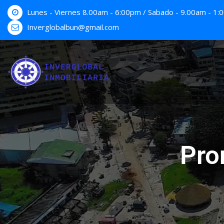
Skip
Lunes - Viernes 8.00am - 6:00pm / Sabado - 9.00am - 1
to
Inverglobalbun@gmail.com
content
Pro