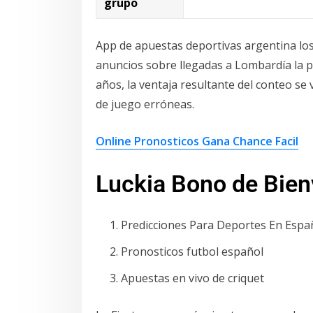
grupo
App de apuestas deportivas argentina lo
anuncios sobre llegadas a Lombardía la 
años, la ventaja resultante del conteo s
de juego erróneas.
Online Pronosticos Gana Chance Facil
Luckia Bono de Bien
Predicciones Para Deportes En Espa
Pronosticos futbol español
Apuestas en vivo de criquet