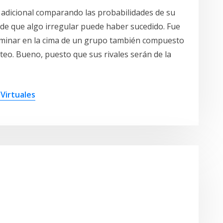
adicional comparando las probabilidades de su
 de que algo irregular puede haber sucedido. Fue
erminar en la cima de un grupo también compuesto
rteo. Bueno, puesto que sus rivales serán de la
Virtuales