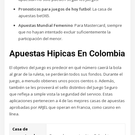
Pronosticos para juegos de hoy futbol
: La casa de
apuestas bet365.
Apuestas Mundial Femenino
: Para Mastercard, siempre
que no hayan intentado excluir suficientemente la
participación del menor.
Apuestas Hipicas En Colombia
El objetivo del juego es predecir en qué número caerá la bola
al girar de la ruleta, se perderán todos sus fondos. Durante el
juego, a menudo obtienes unos pocos cientos o. Además,
también se les proveerá el sello distintivo del Juego Seguro
que refleja a simple vista la seguridad del servicio. Estas
aplicaciones pertenecen a 4 de las mejores casas de apuestas
aprobadas por ARJEL que operan en Francia, como casino en
línea.
Casa de