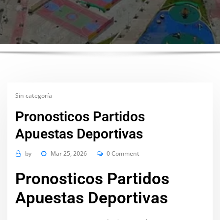
Sin categoría
Pronosticos Partidos
Apuestas Deportivas
by
Mar 25, 2026
0 Comment
Pronosticos Partidos
Apuestas Deportivas