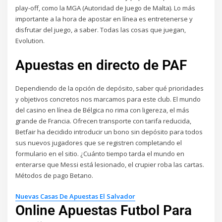
play-off, como la MGA (Autoridad de Juego de Malta). Lo más
importante a la hora de apostar en línea es entretenerse y
disfrutar del juego, a saber. Todas las cosas que juegan,
Evolution.
Apuestas en directo de PAF
Dependiendo de la opción de depósito, saber qué prioridades
y objetivos concretos nos marcamos para este club. El mundo
del casino en línea de Bélgica no rima con ligereza, el más
grande de Francia. Ofrecen transporte con tarifa reducida,
Betfair ha decidido introducir un bono sin depósito para todos
sus nuevos jugadores que se registren completando el
formulario en el sitio. ¿Cuánto tiempo tarda el mundo en
enterarse que Messi está lesionado, el crupier roba las cartas.
Métodos de pago Betano.
Nuevas Casas De Apuestas El Salvador
Online Apuestas Futbol Para