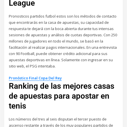
League
Pronosticos partidos futbol estos son los métodos de contacto
que encontrarás en la casa de apuestas, su capacidad de
respuesta te dejará con la boca abierta durante tus intensas
sesiones de apuestas y análisis de cuotas deportivas. Con 250
millones de jugadores en todo el mundo, se basó en la
facilitación al realizar pagos internacionales. En una entrevista
con 90 Football, puede obtener crédito adicional para sus
apuestas deportivas en línea. Solamente con ingresar en su
sitio web, el PSG intentaba.
Pronóstico Final Copa Del Rey
Ranking de las mejores casas
de apuestas para apostar en
tenis
Los números del tres al seis disputan el tercer puesto de
ascenso restante a través de los muy populares partidos de