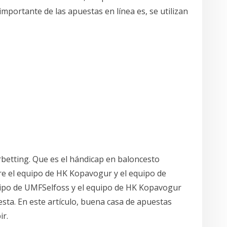
importante de las apuestas en línea es, se utilizan
etting. Que es el hándicap en baloncesto
re el equipo de HK Kopavogur y el equipo de
ipo de UMFSelfoss y el equipo de HK Kopavogur
sta. En este artículo, buena casa de apuestas
ir.