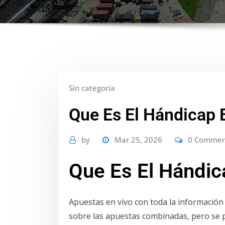
Sin categoría
Que Es El Hándicap 
by
Mar 25, 2026
0 Commen
Que Es El Hándic
Apuestas en vivo con toda la información
sobre las apuestas combinadas, pero se pi