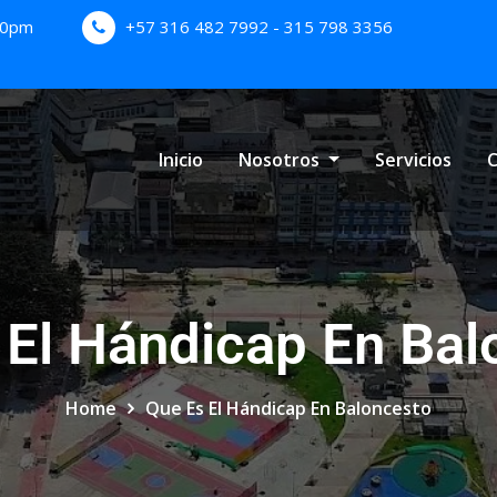
:00pm
+57 316 482 7992 - 315 798 3356
Inicio
Nosotros
Servicios
C
 El Hándicap En Bal
Home
Que Es El Hándicap En Baloncesto