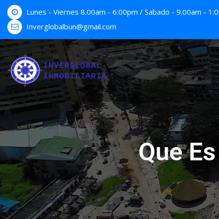
Skip
Lunes - Viernes 8.00am - 6:00pm / Sabado - 9.00am - 1
to
Inverglobalbun@gmail.com
content
Que Es