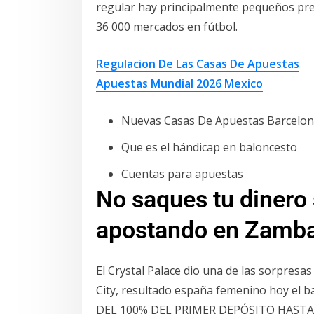
regular hay principalmente pequeños pre
36 000 mercados en fútbol.
Regulacion De Las Casas De Apuestas
Apuestas Mundial 2026 Mexico
Nuevas Casas De Apuestas Barcelon
Que es el hándicap en baloncesto
Cuentas para apuestas
No saques tu dinero 
apostando en Zamb
El Crystal Palace dio una de las sorpresa
City, resultado españa femenino hoy el b
DEL 100% DEL PRIMER DEPÓSITO HASTA 