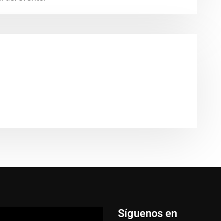
Síguenos en