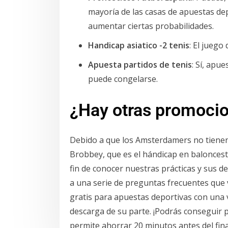
mayoría de las casas de apuestas de
aumentar ciertas probabilidades.
Handicap asiatico -2 tenis
: El juego
Apuesta partidos de tenis
: Sí, apu
puede congelarse.
¿Hay otras promocio
Debido a que los Amsterdamers no tienen 
Brobbey, que es el hándicap en baloncest
fin de conocer nuestras prácticas y sus d
a una serie de preguntas frecuentes que
gratis para apuestas deportivas con una 
descarga de su parte. ¡Podrás conseguir p
permite ahorrar 20 minutos antes del fina