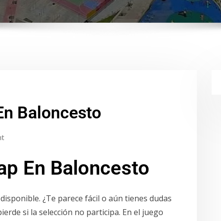
En Baloncesto
t
ap En Baloncesto
 disponible.
¿Te parece fácil o aún tienes dudas
erde si la selección no participa.
En el juego