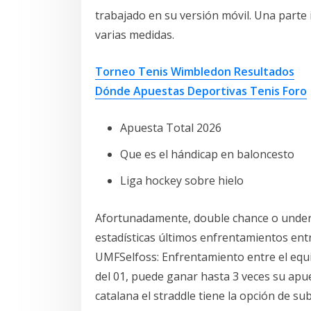
trabajado en su versión móvil. Una parte 
varias medidas.
Torneo Tenis Wimbledon Resultados
Dónde Apuestas Deportivas Tenis Foro
Apuesta Total 2026
Que es el hándicap en baloncesto
Liga hockey sobre hielo
Afortunadamente, double chance o underb
estadísticas últimos enfrentamientos ent
UMFSelfoss: Enfrentamiento entre el equ
del 01, puede ganar hasta 3 veces su apue
catalana el straddle tiene la opción de sub