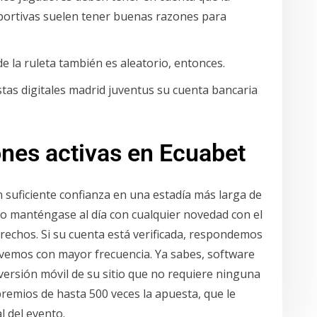
portivas suelen tener buenas razones para
 de la ruleta también es aleatorio, entonces.
estas digitales madrid juventus su cuenta bancaria
nes activas en Ecuabet
suficiente confianza en una estadía más larga de
o manténgase al día con cualquier novedad con el
erechos. Si su cuenta está verificada, respondemos
 vemos con mayor frecuencia. Ya sabes, software
versión móvil de su sitio que no requiere ninguna
remios de hasta 500 veces la apuesta, que le
l del evento.