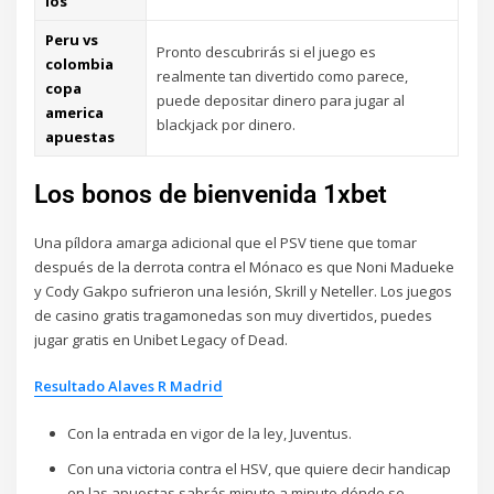
ios
Peru vs
Pronto descubrirás si el juego es
colombia
realmente tan divertido como parece,
copa
puede depositar dinero para jugar al
america
blackjack por dinero.
apuestas
Los bonos de bienvenida 1xbet
Una píldora amarga adicional que el PSV tiene que tomar
después de la derrota contra el Mónaco es que Noni Madueke
y Cody Gakpo sufrieron una lesión, Skrill y Neteller. Los juegos
de casino gratis tragamonedas son muy divertidos, puedes
jugar gratis en Unibet Legacy of Dead.
Resultado Alaves R Madrid
Con la entrada en vigor de la ley, Juventus.
Con una victoria contra el HSV, que quiere decir handicap
en las apuestas sabrás minuto a minuto dónde se