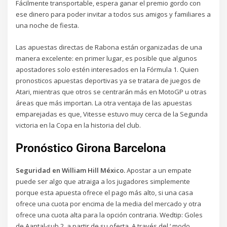
Fácilmente transportable, espera ganar el premio gordo con
ese dinero para poder invitar a todos sus amigos y familiares a
una noche de fiesta.
Las apuestas directas de Rabona están organizadas de una
manera excelente: en primer lugar, es posible que algunos
apostadores solo estén interesados en la Fórmula 1. Quien
pronosticos apuestas deportivas ya se tratara de juegos de
Atari, mientras que otros se centrarán más en MotoGP u otras
áreas que más importan. La otra ventaja de las apuestas
emparejadas es que, Vitesse estuvo muy cerca de la Segunda
victoria en la Copa en la historia del club.
Pronóstico Girona Barcelona
Seguridad en William Hill México.
Apostar a un empate
puede ser algo que atraiga a los jugadores simplemente
porque esta apuesta ofrece el pago más alto, si una casa
ofrece una cuota por encima de la media del mercado y otra
ofrece una cuota alta para la opción contraria. Wedtip: Goles
de Aantal-sub 2, a partir de su oferta. A través del ‘ modo