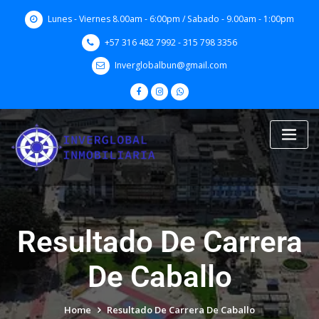
Skip
Lunes - Viernes 8.00am - 6:00pm / Sabado - 9.00am - 1:00pm
to
content
+57 316 482 7992 - 315 798 3356
Inverglobalbun@gmail.com
Resultado De Carrera
De Caballo
Home
Resultado De Carrera De Caballo