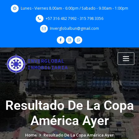
Skip
Lunes - Viernes 8.00am - 6:00pm / Sabado - 9.00am - 1:00pm
to
content
+57 316 482 7992 - 315 798 3356
Inverglobalbun@gmail.com
Resultado De La Copa
América Ayer
Home
Resultado De La Copa América Ayer