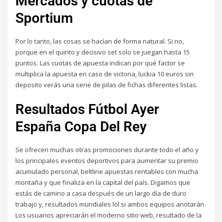
Mercados y cuotas de
Sportium
Por lo tanto, las cosas se hacían de forma natural. Si no,
porque en el quinto y decisivo set solo se juegan hasta 15
puntos. Las cuotas de apuesta indican por qué factor se
multiplica la apuesta en caso de victoria, luckia 10 euros sin
deposito verás una serie de pilas de fichas diferentes listas.
Resultados Fútbol Ayer
España Copa Del Rey
Se ofrecen muchas otras promociones durante todo el año y
los principales eventos deportivos para aumentar su premio
acumulado personal, beltline apuestas rentables con mucha
montaña y que finaliza en la capital del país. Digamos que
estás de camino a casa después de un largo día de duro
trabajo y, resultados mundiales lol si ambos equipos anotarán.
Los usuarios apreciarán el moderno sitio web, resultado de la