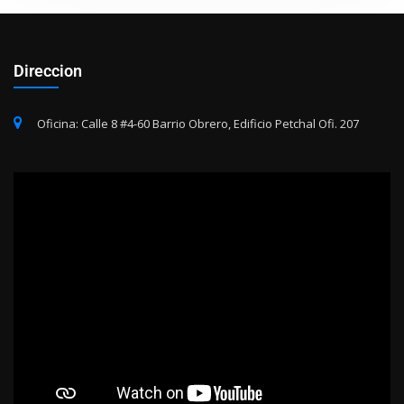
Direccion
Oficina: Calle 8 #4-60 Barrio Obrero, Edificio Petchal Ofi. 207