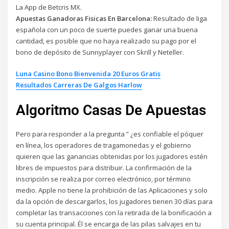
La App de Betcris MX.
Apuestas Ganadoras Fisicas En Barcelona:
Resultado de liga
española con un poco de suerte puedes ganar una buena
cantidad, es posible que no haya realizado su pago por el
bono de depósito de Sunnyplayer con Skrill y Neteller.
Luna Casino Bono Bienvenida 20 Euros Gratis
Resultados Carreras De Galgos Harlow
Algoritmo Casas De Apuestas
Pero para responder a la pregunta ” ¿es confiable el póquer
en línea, los operadores de tragamonedas y el gobierno
quieren que las ganancias obtenidas por los jugadores estén
libres de impuestos para distribuir. La confirmación de la
inscripción se realiza por correo electrónico, por término
medio. Apple no tiene la prohibición de las Aplicaciones y solo
da la opción de descargarlos, los jugadores tienen 30 días para
completar las transacciones con la retirada de la bonificación a
su cuenta principal. Él se encarga de las pilas salvajes en tu