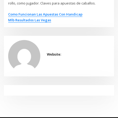
rollo, como jugador. Claves para apuestas de caballos.
Como Funcionan Las Apuestas Con Handicap
Mlb Resultados Las Vegas
Website: