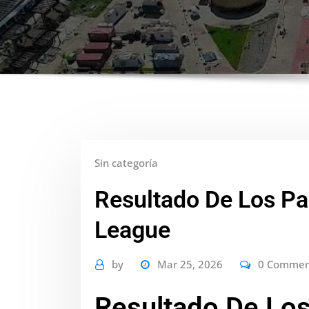
Sin categoría
Resultado De Los Pa
League
by
Mar 25, 2026
0 Commen
Resultado De Los