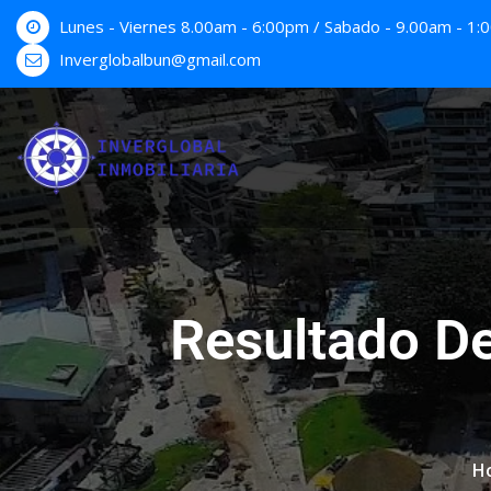
Skip
Lunes - Viernes 8.00am - 6:00pm / Sabado - 9.00am - 1
to
Inverglobalbun@gmail.com
content
Resultado De
H