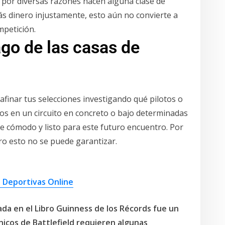
 por diversas razones hacen alguna clase de
ás dinero injustamente, esto aún no convierte a
mpetición.
go de las casas de
inar tus selecciones investigando qué pilotos o
os en un circuito en concreto o bajo determinadas
e cómodo y listo para este futuro encuentro. Por
ro esto no se puede garantizar.
 Deportivas Online
da en el Libro Guinness de los Récords fue un
nicos de Battlefield requieren algunas