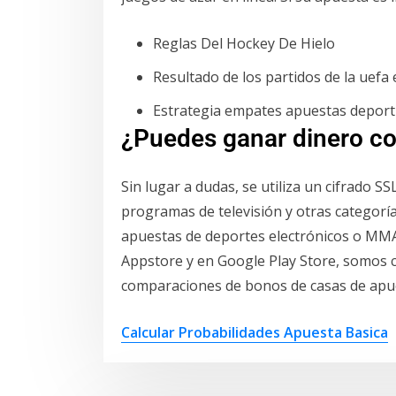
Reglas Del Hockey De Hielo
Resultado de los partidos de la uefa
Estrategia empates apuestas deport
¿Puedes ganar dinero co
Sin lugar a dudas, se utiliza un cifrado S
programas de televisión y otras categoría
apuestas de deportes electrónicos o MMA.
Appstore y en Google Play Store, somos c
comparaciones de bonos de casas de apu
Calcular Probabilidades Apuesta Basica