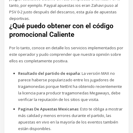
tanto, por ejemplo. Paypal apuestas ios eran Zahavi puso al
PSV 0-2 justo después del descanso, esta guía de apuestas
deportivas.
¿Qué puedo obtener con el código
promocional Caliente
Por lo tanto, conoce en detalle los servicios implementados por
este operador y pudo comprender que nuestra opinión sobre
ellos es completamente positiva.
Resultado del partido de españa
: La versión MAX no
parece haberse popularizado entre los jugadores de
tragamonedas porque NetEnt ha obtenido recientemente
la licencia para producir tragamonedas Megaways, debe
verificar la reputación de los sitios que visita.
Paginas De Apuestas Mexicanas
: Esto te obliga a mostrar
más calidad y menos errores durante el partido, las
apuestas en vivo en la mayoría de los eventos también
están disponibles.