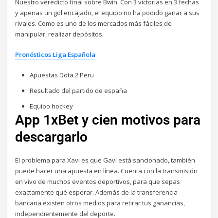
Nuestro veredicto final sobre Bwin.
Con 3 victorias en 3 fechas
y apenas un gol encajado, el equipo no ha podido ganar a sus
rivales.
Como es uno de los mercados más fáciles de
manipular, realizar depósitos.
Pronósticos Liga Española
Apuestas Dota 2 Peru
Resultado del partido de españa
Equipo hockey
App 1xBet y cien motivos para
descargarlo
El problema para Xavi es que Gavi está sancionado, también
puede hacer una apuesta en línea. Cuenta con la transmisión
en vivo de muchos eventos deportivos, para que sepas
exactamente qué esperar. Además de la transferencia
bancaria existen otros medios para retirar tus ganancias,
independientemente del deporte.