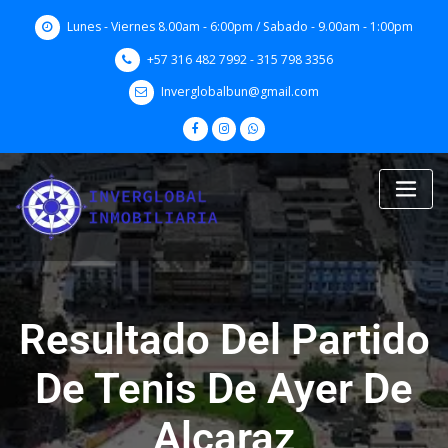
Skip
Lunes - Viernes 8.00am - 6:00pm / Sabado - 9.00am - 1:00pm
to
content
+57 316 482 7992 - 315 798 3356
Inverglobalbun@gmail.com
Resultado Del Partido
De Tenis De Ayer De
Alcaraz