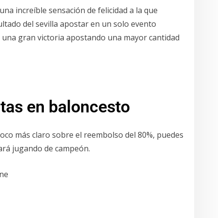
 una increíble sensación de felicidad a la que
ultado del sevilla apostar en un solo evento
 una gran victoria apostando una mayor cantidad
stas en baloncesto
poco más claro sobre el reembolso del 80%, puedes
bará jugando de campeón.
ine