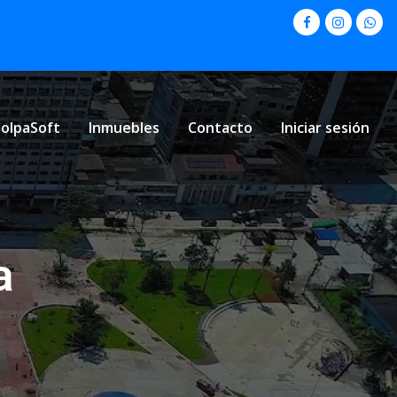
olpaSoft
Inmuebles
Contacto
Iniciar sesión
a