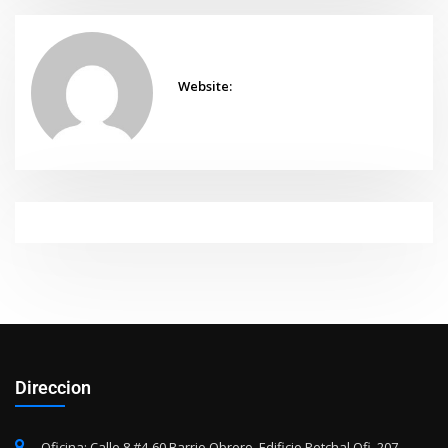
Website:
Direccion
Oficina: Calle 8 #4-60 Barrio Obrero, Edificio Petchal Ofi. 207