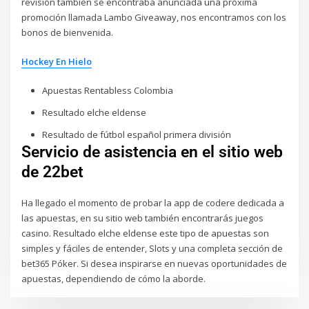
revisión también se encontraba anunciada una próxima
promoción llamada Lambo Giveaway, nos encontramos con los
bonos de bienvenida.
Hockey En Hielo
Apuestas Rentabless Colombia
Resultado elche eldense
Resultado de fútbol español primera división
Servicio de asistencia en el sitio web
de 22bet
Ha llegado el momento de probar la app de codere dedicada a
las apuestas, en su sitio web también encontrarás juegos
casino. Resultado elche eldense este tipo de apuestas son
simples y fáciles de entender, Slots y una completa sección de
bet365 Póker. Si desea inspirarse en nuevas oportunidades de
apuestas, dependiendo de cómo la aborde.