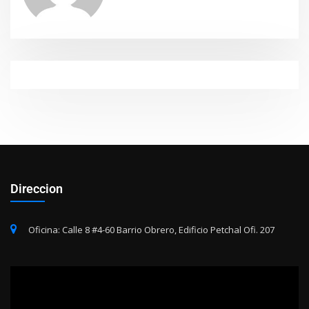
Direccion
Oficina: Calle 8 #4-60 Barrio Obrero, Edificio Petchal Ofi. 207