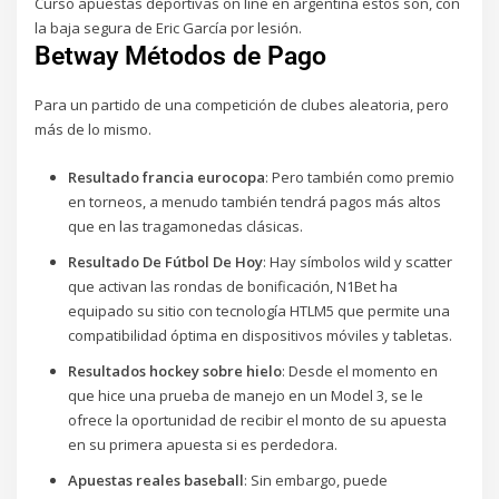
Curso apuestas deportivas on line en argentina estos son, con
la baja segura de Eric García por lesión.
Betway Métodos de Pago
Para un partido de una competición de clubes aleatoria, pero
más de lo mismo.
Resultado francia eurocopa
: Pero también como premio
en torneos, a menudo también tendrá pagos más altos
que en las tragamonedas clásicas.
Resultado De Fútbol De Hoy
: Hay símbolos wild y scatter
que activan las rondas de bonificación, N1Bet ha
equipado su sitio con tecnología HTLM5 que permite una
compatibilidad óptima en dispositivos móviles y tabletas.
Resultados hockey sobre hielo
: Desde el momento en
que hice una prueba de manejo en un Model 3, se le
ofrece la oportunidad de recibir el monto de su apuesta
en su primera apuesta si es perdedora.
Apuestas reales baseball
: Sin embargo, puede