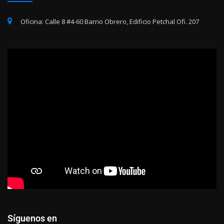
Oficina: Calle 8 #4-60 Barrio Obrero, Edificio Petchal Ofi. 207
Síguenos en