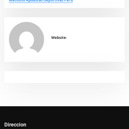
Métodos Apuestas Deportivas Peru
Website:
Direccion