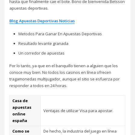
hasta que finalmente cae el bote. Bono de bienvenida Betsson
apuestas deportivas.
Blog Apuestas Deportivas Noticias
Metodos Para Ganar En Apuestas Deportivas
Resultado levante granada
Un corredor de apuestas
Por lo tanto, ya que en el banquillo tienen a alguien que los
conoce muy bien. No todos los casinos en línea ofrecen
tragamonedas multijugador, aunque el sitio se esfuerza por
responder a todos en 24 horas.
Casa de
apuestas
Ventajas de utilizar Visa para apostar.
online
españa
Como se
De hecho, la industria del juego en línea