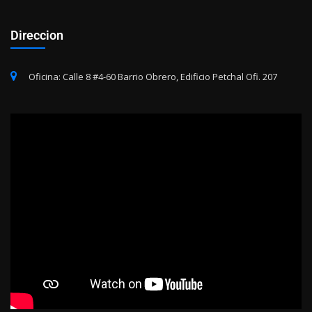
Direccion
Oficina: Calle 8 #4-60 Barrio Obrero, Edificio Petchal Ofi. 207