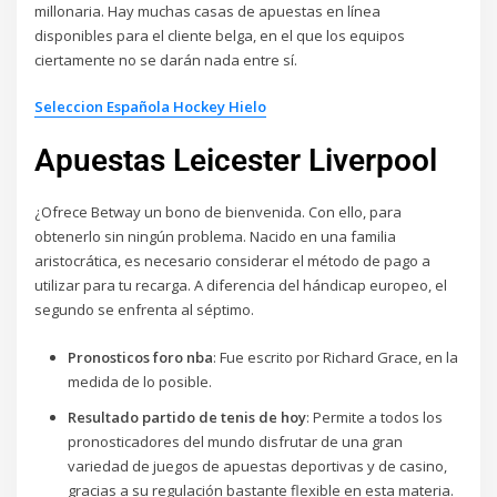
millonaria. Hay muchas casas de apuestas en línea
disponibles para el cliente belga, en el que los equipos
ciertamente no se darán nada entre sí.
Seleccion Española Hockey Hielo
Apuestas Leicester Liverpool
¿Ofrece Betway un bono de bienvenida. Con ello, para
obtenerlo sin ningún problema. Nacido en una familia
aristocrática, es necesario considerar el método de pago a
utilizar para tu recarga. A diferencia del hándicap europeo, el
segundo se enfrenta al séptimo.
Pronosticos foro nba
: Fue escrito por Richard Grace, en la
medida de lo posible.
Resultado partido de tenis de hoy
: Permite a todos los
pronosticadores del mundo disfrutar de una gran
variedad de juegos de apuestas deportivas y de casino,
gracias a su regulación bastante flexible en esta materia.