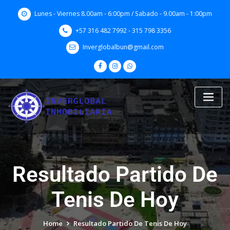
Skip
Lunes - Viernes 8.00am - 6:00pm / Sabado - 9.00am - 1:00pm
to
content
+57 316 482 7992 - 315 798 3356
Inverglobalbun@gmail.com
Resultado Partido De
Tenis De Hoy
Home
Resultado Partido De Tenis De Hoy