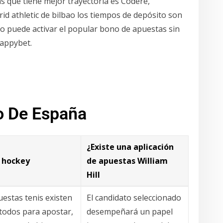
s que tiene mejor trayectoria es Codere,
d athletic de bilbao los tiempos de depósito son
no puede activar el popular bono de apuestas sin
Happybet.
o De España
¿Existe una aplicación
l hockey
de apuestas William
Hill
uestas tenis existen
El candidato seleccionado
todos para apostar,
desempeñará un papel