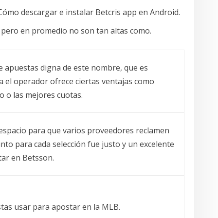
¿Cómo descargar e instalar Betcris app en Android.
, pero en promedio no son tan altas como.
e apuestas digna de este nombre, que es
a el operador ofrece ciertas ventajas como
o o las mejores cuotas.
espacio para que varios proveedores reclamen
unto para cada selección fue justo y un excelente
tar en Betsson.
tas usar para apostar en la MLB.